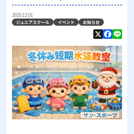
2025.12.01
ジュニアスクール
イベント
お知らせ
X
F
Li
a
n
c
e
e
b
o
o
k