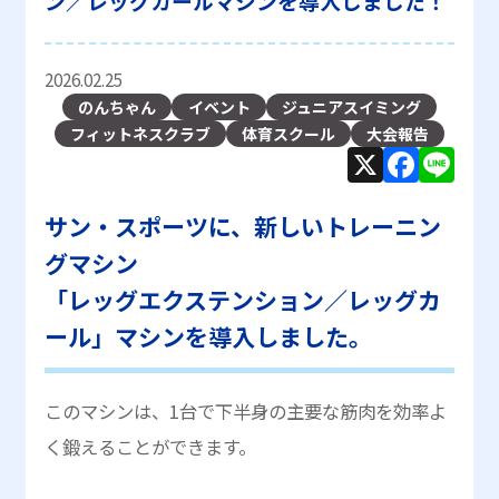
ン／レッグカールマシンを導入しました！
2026.02.25
のんちゃん
イベント
ジュニアスイミング
フィットネスクラブ
体育スクール
大会報告
X
F
Li
a
n
サン・スポーツに、新しいトレーニン
c
e
e
グマシン
b
「レッグエクステンション／レッグカ
o
ール」マシン
を導入しました。
o
k
このマシンは、1台で下半身の主要な筋肉を効率よ
く鍛えることができます。