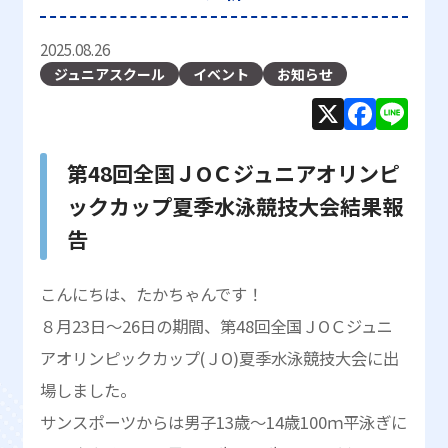
2025.08.26
ジュニアスクール
イベント
お知らせ
X
F
Li
a
n
c
e
第48回全国ＪОＣジュニアオリンピ
e
ックカップ夏季水泳競技大会結果報
b
告
o
こんにちは、たかちゃんです！
o
８月23日～26日の期間、第48回全国ＪОＣジュニ
k
アオリンピックカップ(ＪО)夏季水泳競技大会に出
場しました。
サンスポーツからは男子13歳～14歳100ｍ平泳ぎに