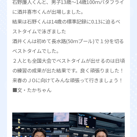
石野廉人くんと、男子13歳～14歳100ｍバタフライ
に酒井喜市くんが出場しました。
結果は石野くんは14歳の標準記録に0.13に迫るベ
ストタイムで泳ぎました
酒井くんは初めて長水路(50ｍプール)で１分を切る
ベストタイムでした。
２人とも全国大会でベストタイムが出せるのは日頃
の練習の成果が出た結果です。良く頑張りました！
来春のＪОに向けてみんな頑張って行きましょう！
■文・たかちゃん